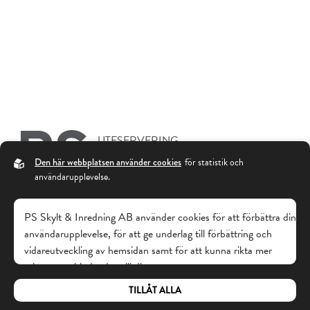
UTESERVERING
SKYLTPROJEKT
Den här webbplatsen använder cookies
för statistik och
användarupplevelse.
SOLSKYDD
PS Skylt & Inredning AB använder cookies för att förbättra din
Kontakta Oss
Öppettider
användarupplevelse, för att ge underlag till förbättring och
vidareutveckling av hemsidan samt för att kunna rikta mer
PS Skylt & Inredning AB
Mån - Tors: 08:00 - 17:00
relevanta erbjudanden till dig.
Norr Mälarstrand 34
Fredag: 08:00 - 16:00
112 20 Stockholm
TILLÅT ALLA
Läs gärna vår
personuppgiftspolicy
. Om du samtycker till vår