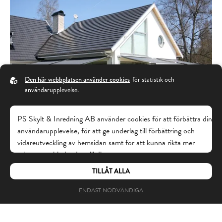
Den här webbplatsen använder cookies
för statistik och
användarupplevelse.
PS Skylt & Inredning AB använder cookies för att förbättra din
Sunrise
användarupplevelse, för att ge underlag till förbättring och
PLISSE
vidareutveckling av hemsidan samt för att kunna rikta mer
relevanta erbjudanden till dig.
TILLÅT ALLA
Läs gärna vår
personuppgiftspolicy
. Om du samtycker till vår
användning, välj
Tillåt alla
. Om du vill ändra ditt val i efterhand
ENDAST NÖDVÄNDIGA
hittar du den möjligheten i botten på sidan.