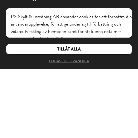
PS Skylt & Inredning AB använder cookies för att förbättra din
användarupplevelse, för att ge underlag till förbättring och
vidareutveckling av hemsidan samt för att kunna rikta mer
relevanta erbjudanden till dig.
TILLÅT ALLA
UTESERVERING
Läs gärna vår
personuppgiftspolicy
. Om du samtycker till vår
användning, välj
Tillåt alla
. Om du vill ändra ditt val i efterhand
SKYLTPROJEKT
ENDAST NÖDVÄNDIGA
hittar du den möjligheten i botten på sidan.
SOLSKYDD
Kontakta Oss
Öppettider
PS Skylt & Inredning AB
Mån - Tors: 08:00 - 17:00
Norr Mälarstrand 34
Fredag: 08:00 - 16:00
112 20 Stockholm
info@psskyltinredning.se