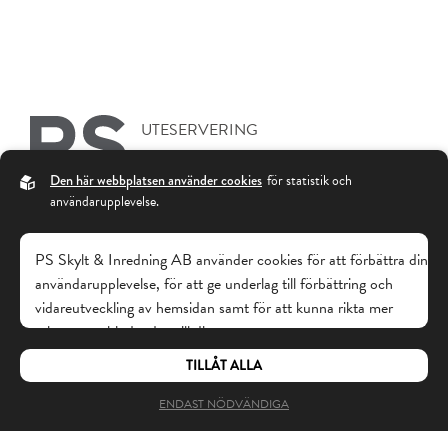
UTESERVERING
SKYLTPROJEKT
Den här webbplatsen använder cookies
för statistik och
SOLSKYDD
användarupplevelse.
Kontakta Oss
Öppettider
PS Skylt & Inredning AB använder cookies för att förbättra din
användarupplevelse, för att ge underlag till förbättring och
PS Skylt & Inredning AB
Mån - Tors: 08:00 - 17:00
vidareutveckling av hemsidan samt för att kunna rikta mer
Norr Mälarstrand 34
Fredag: 08:00 - 16:00
relevanta erbjudanden till dig.
112 20 Stockholm
TILLÅT ALLA
Läs gärna vår
personuppgiftspolicy
. Om du samtycker till vår
användning, välj
Tillåt alla
. Om du vill ändra ditt val i efterhand
info@psskyltinredning.se
ENDAST NÖDVÄNDIGA
hittar du den möjligheten i botten på sidan.
08 55 08 00 01